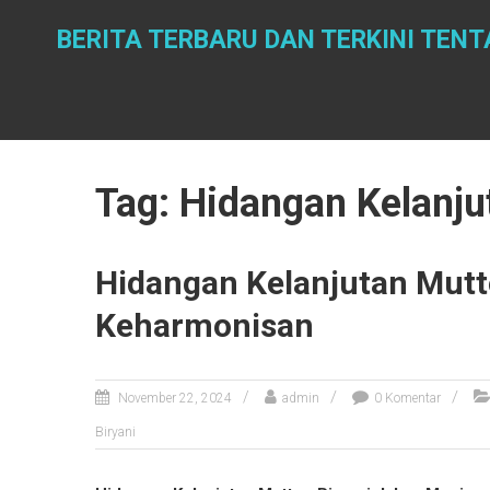
Skip
to
BERITA TERBARU DAN TERKINI TE
content
Tag: Hidangan Kelanju
Hidangan Kelanjutan Mutt
Keharmonisan
November 22, 2024
admin
0 Komentar
Biryani