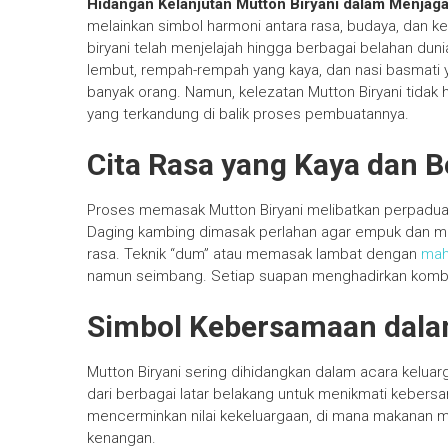
Hidangan Kelanjutan Mutton Biryani dalam Menjag
melainkan simbol harmoni antara rasa, budaya, dan keb
biryani telah menjelajah hingga berbagai belahan du
lembut, rempah-rempah yang kaya, dan nasi basmati 
banyak orang. Namun, kelezatan Mutton Biryani tidak ha
yang terkandung di balik proses pembuatannya.
Cita Rasa yang Kaya dan B
Proses memasak Mutton Biryani melibatkan perpaduan 
Daging kambing dimasak perlahan agar empuk dan m
rasa. Teknik “dum” atau memasak lambat dengan
mah
namun seimbang. Setiap suapan menghadirkan kombin
Simbol Kebersamaan dalam
Mutton Biryani sering dihidangkan dalam acara kelua
dari berbagai latar belakang untuk menikmati kebersa
mencerminkan nilai kekeluargaan, di mana makanan
kenangan.