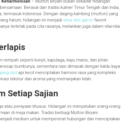
a Keharmonisan
– Mutton Biryani bukan sekadar hidangan
ersamaan. Berasal dari tradisi kuliner Timur Tengah dan India,
nia, termasuk Indonesia. Dengan daging kambing (mutton) yang
yang harum, hidangan ini menjadi
situs slot gacor
favorit
nya terletak pada cita rasanya, melainkan juga dalam nilai-nilai
erlapis
rempah seperti kunyit, kapulaga, kayu manis, dan jintan.
eresap bumbunya, sementara nasi dimasak dengan kaldu kaya
jong slot
api kecil menciptakan harmoni rasa yang kompleks
asi tekstur dan aroma yang memanjakan lidah.
 Setiap Sajian
rga atau perayaan khusus. Hidangan ini menyatukan orang-orang
maan di meja makan. Tradisi berbagi Mutton Biryani
 menjadi medium untuk mempererat hubungan dan menciptakan