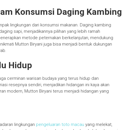
lam Konsumsi Daging Kambing
pak lingkungan dari konsumsi makanan. Daging kambing
daging sapi, menjadikannya pilihan yang lebih ramah
ng menerapkan metode peternakan berkelanjutan, mendukung
nikmati Mutton Biryani juga bisa menjadi bentuk dukungan
wab.
lu Hidup
juga cerminan warisan budaya yang terus hidup dan
iasi resepnya sendiri, menjadikan hidangan ini kaya akan
toran modern, Mutton Biryani terus menjadi hidangan yang
sadaran lingkungan
pengeluaran toto macau
yang melekat,