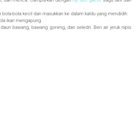
ram, dan merica. Campurkan dengan
rtp slot gacor
sagu tani dan
i bola-bola kecil dan masukkan ke dalam kaldu yang mendidih.
bola ikan mengapung.
daun bawang, bawang goreng, dan seledri. Beri air jeruk nipis