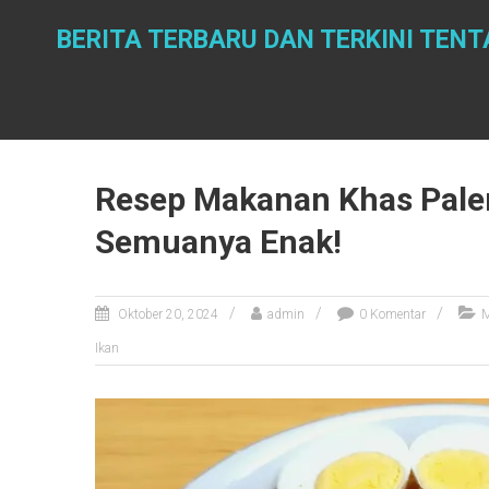
Skip
to
BERITA TERBARU DAN TERKINI TE
content
Resep Makanan Khas Pale
Semuanya Enak!
Oktober 20, 2024
admin
0 Komentar
M
Ikan