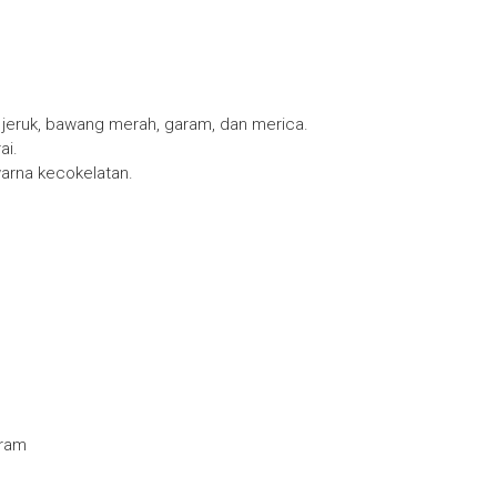
n jeruk, bawang merah, garam, dan merica.
ai.
arna kecokelatan.
aram