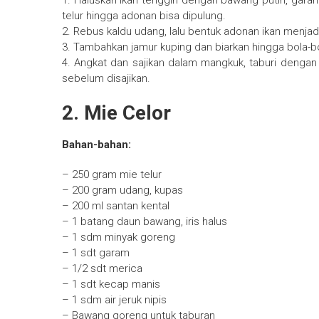
1. Haluskan ikan tenggiri dengan bawang putih, ga
telur hingga adonan bisa dipulung.
2. Rebus kaldu udang, lalu bentuk adonan ikan menjad
3. Tambahkan jamur kuping dan biarkan hingga bola-
4. Angkat dan sajikan dalam mangkuk, taburi dengan 
sebelum disajikan.
2. Mie Celor
Bahan-bahan:
– 250 gram mie telur
– 200 gram udang, kupas
– 200 ml santan kental
– 1 batang daun bawang, iris halus
– 1 sdm minyak goreng
– 1 sdt garam
– 1/2 sdt merica
– 1 sdt kecap manis
– 1 sdm air jeruk nipis
– Bawang goreng untuk taburan