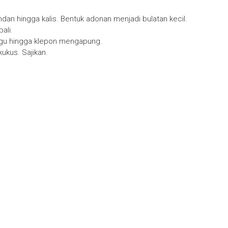
an hingga kalis. Bentuk adonan menjadi bulatan kecil.
ali.
ggu hingga klepon mengapung.
kukus. Sajikan.