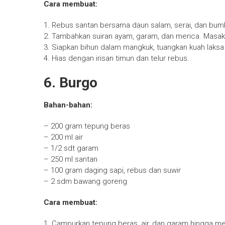
Cara membuat:
1. Rebus santan bersama daun salam, serai, dan bum
2. Tambahkan suiran ayam, garam, dan merica. Masa
3. Siapkan bihun dalam mangkuk, tuangkan kuah laksa 
4. Hias dengan irisan timun dan telur rebus.
6. Burgo
Bahan-bahan:
– 200 gram tepung beras
– 200 ml air
– 1/2 sdt garam
– 250 ml santan
– 100 gram daging sapi, rebus dan suwir
– 2 sdm bawang goreng
Cara membuat:
1. Campurkan tepung beras, air, dan garam hingga m