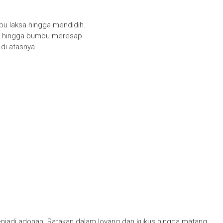
bu laksa hingga mendidih.
k hingga bumbu meresap.
di atasnya.
enjadi adonan. Ratakan dalam loyang dan kukus hingga matang.