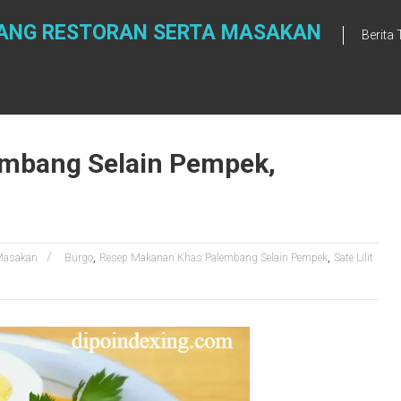
NTANG RESTORAN SERTA MASAKAN
Berita
mbang Selain Pempek,
,
,
asakan
Burgo
Resep Makanan Khas Palembang Selain Pempek
Sate Lilit