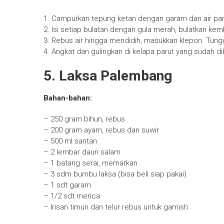
1. Campurkan tepung ketan dengan garam dan air pand
2. Isi setiap bulatan dengan gula merah, bulatkan kemb
3. Rebus air hingga mendidih, masukkan klepon. Tun
4. Angkat dan gulingkan di kelapa parut yang sudah di
5. Laksa Palembang
Bahan-bahan:
– 250 gram bihun, rebus
– 200 gram ayam, rebus dan suwir
– 500 ml santan
– 2 lembar daun salam
– 1 batang serai, memarkan
– 3 sdm bumbu laksa (bisa beli siap pakai)
– 1 sdt garam
– 1/2 sdt merica
– Irisan timun dan telur rebus untuk garnish