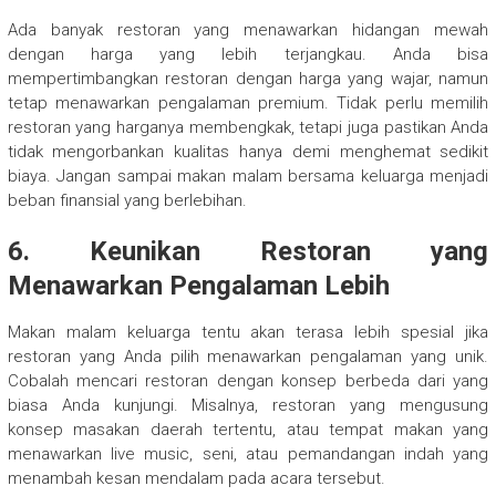
Ada banyak restoran yang menawarkan hidangan mewah
dengan harga yang lebih terjangkau. Anda bisa
mempertimbangkan restoran dengan harga yang wajar, namun
tetap menawarkan pengalaman premium. Tidak perlu memilih
restoran yang harganya membengkak, tetapi juga pastikan Anda
tidak mengorbankan kualitas hanya demi menghemat sedikit
biaya. Jangan sampai makan malam bersama keluarga menjadi
beban finansial yang berlebihan.
6. Keunikan Restoran yang
Menawarkan Pengalaman Lebih
Makan malam keluarga tentu akan terasa lebih spesial jika
restoran yang Anda pilih menawarkan pengalaman yang unik.
Cobalah mencari restoran dengan konsep berbeda dari yang
biasa Anda kunjungi. Misalnya, restoran yang mengusung
konsep masakan daerah tertentu, atau tempat makan yang
menawarkan live music, seni, atau pemandangan indah yang
menambah kesan mendalam pada acara tersebut.