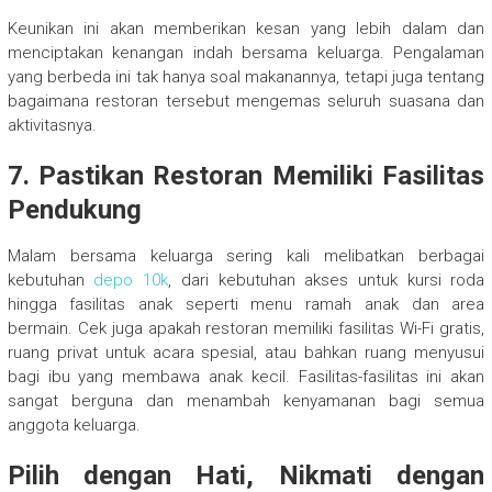
Keunikan ini akan memberikan kesan yang lebih dalam dan
menciptakan kenangan indah bersama keluarga. Pengalaman
yang berbeda ini tak hanya soal makanannya, tetapi juga tentang
bagaimana restoran tersebut mengemas seluruh suasana dan
aktivitasnya.
7. Pastikan Restoran Memiliki Fasilitas
Pendukung
Malam bersama keluarga sering kali melibatkan berbagai
kebutuhan
depo 10k
, dari kebutuhan akses untuk kursi roda
hingga fasilitas anak seperti menu ramah anak dan area
bermain. Cek juga apakah restoran memiliki fasilitas Wi-Fi gratis,
ruang privat untuk acara spesial, atau bahkan ruang menyusui
bagi ibu yang membawa anak kecil. Fasilitas-fasilitas ini akan
sangat berguna dan menambah kenyamanan bagi semua
anggota keluarga.
Pilih dengan Hati, Nikmati dengan