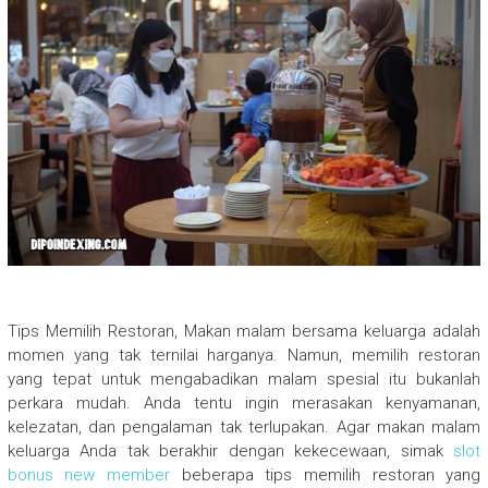
Tips Memilih Restoran, Makan malam bersama keluarga adalah
momen yang tak ternilai harganya. Namun, memilih restoran
yang tepat untuk mengabadikan malam spesial itu bukanlah
perkara mudah. Anda tentu ingin merasakan kenyamanan,
kelezatan, dan pengalaman tak terlupakan. Agar makan malam
keluarga Anda tak berakhir dengan kekecewaan, simak
slot
bonus new member
beberapa tips memilih restoran yang