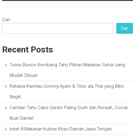
Cari
Cari
Recent Posts
Tumis Buncis Kembang Tahu Pilihan Makanan Sehat yang
Mudah Dibuat
Rahasia Kwetiau Goreng Ayam & Telur ala Thai yang Bikin
Nagih
Camilan Tahu Cabe Garam Paling Gurih dan Renyah, Cocok
Buat Santai!
Inilah 8 Makanan Kuliner Khas Daerah Jawa Tengah