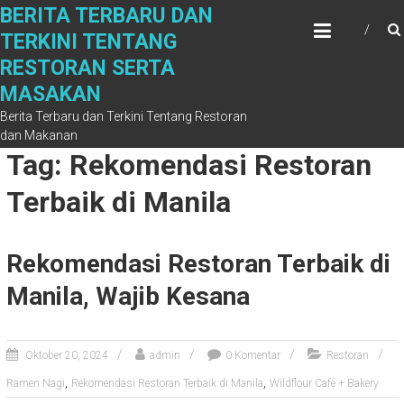
Skip
BERITA TERBARU DAN
to
TERKINI TENTANG
content
RESTORAN SERTA
MASAKAN
Berita Terbaru dan Terkini Tentang Restoran
dan Makanan
Tag: Rekomendasi Restoran
Terbaik di Manila
Rekomendasi Restoran Terbaik di
Manila, Wajib Kesana
Oktober 20, 2024
admin
0 Komentar
Restoran
,
,
Ramen Nagi
Rekomendasi Restoran Terbaik di Manila
Wildflour Café + Bakery