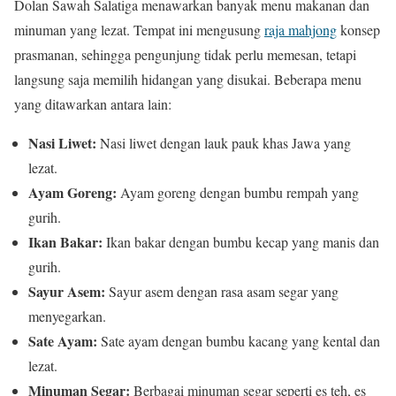
Dolan Sawah Salatiga menawarkan banyak menu makanan dan
minuman yang lezat. Tempat ini mengusung
raja mahjong
konsep
prasmanan, sehingga pengunjung tidak perlu memesan, tetapi
langsung saja memilih hidangan yang disukai. Beberapa menu
yang ditawarkan antara lain:
Nasi Liwet:
Nasi liwet dengan lauk pauk khas Jawa yang
lezat.
Ayam Goreng:
Ayam goreng dengan bumbu rempah yang
gurih.
Ikan Bakar:
Ikan bakar dengan bumbu kecap yang manis dan
gurih.
Sayur Asem:
Sayur asem dengan rasa asam segar yang
menyegarkan.
Sate Ayam:
Sate ayam dengan bumbu kacang yang kental dan
lezat.
Minuman Segar:
Berbagai minuman segar seperti es teh, es