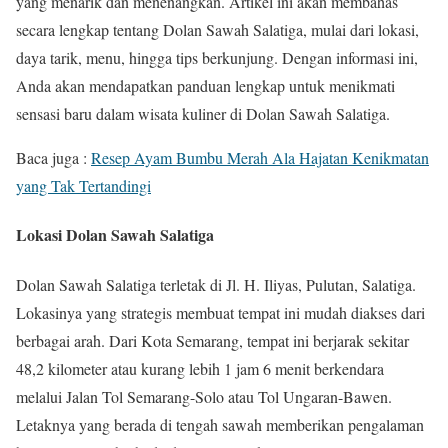
yang menarik dan menenangkan. Artikel ini akan membahas
secara lengkap tentang Dolan Sawah Salatiga, mulai dari lokasi,
daya tarik, menu, hingga tips berkunjung. Dengan informasi ini,
Anda akan mendapatkan panduan lengkap untuk menikmati
sensasi baru dalam wisata kuliner di Dolan Sawah Salatiga.
Baca juga :
Resep Ayam Bumbu Merah Ala Hajatan Kenikmatan
yang Tak Tertandingi
Lokasi Dolan Sawah Salatiga
Dolan Sawah Salatiga terletak di Jl. H. Iliyas, Pulutan, Salatiga.
Lokasinya yang strategis membuat tempat ini mudah diakses dari
berbagai arah. Dari Kota Semarang, tempat ini berjarak sekitar
48,2 kilometer atau kurang lebih 1 jam 6 menit berkendara
melalui Jalan Tol Semarang-Solo atau Tol Ungaran-Bawen.
Letaknya yang berada di tengah sawah memberikan pengalaman