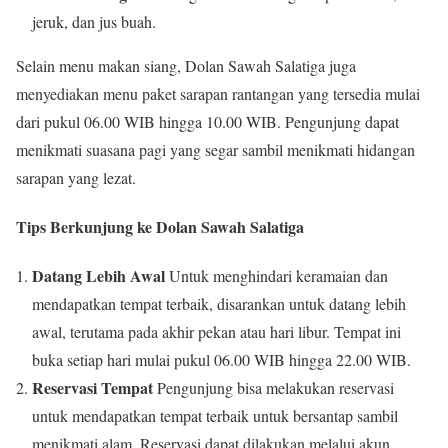
jeruk, dan jus buah.
Selain menu makan siang, Dolan Sawah Salatiga juga
menyediakan menu paket sarapan rantangan yang tersedia mulai
dari pukul 06.00 WIB hingga 10.00 WIB. Pengunjung dapat
menikmati suasana pagi yang segar sambil menikmati hidangan
sarapan yang lezat.
Tips Berkunjung ke Dolan Sawah Salatiga
Datang Lebih Awal
Untuk menghindari keramaian dan
mendapatkan tempat terbaik, disarankan untuk datang lebih
awal, terutama pada akhir pekan atau hari libur. Tempat ini
buka setiap hari mulai pukul 06.00 WIB hingga 22.00 WIB.
Reservasi Tempat
Pengunjung bisa melakukan reservasi
untuk mendapatkan tempat terbaik untuk bersantap sambil
menikmati alam. Reservasi dapat dilakukan melalui akun