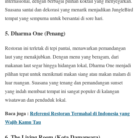
internasional, dengan berbagai pilihan koktail yang menyegarkan.
Suasana santai dan dekorasi yang menarik menjadikan JungleBird
tempat yang sempurna untuk bersantai di sore hari.
5. Dharma One (Penang)
Restoran ini terletak di tepi pantai, menawarkan pemandangan
laut yang menakjubkan. Dengan menu yang beragam, dari
makanan laut segar hingga hidangan lokal, Dharma One menjadi
pilihan tepat untuk menikmati makan siang atau makan malam di
luar ruangan. Suasana yang tenang dan pemandangan sunset
yang indah membuat tempat ini sangat populer di kalangan
wisatawan dan penduduk lokal.
Baca juga :
Referensi Restoran Termahal di Indonesia yang
Wajib Kamu Tau
6. The Living Room (Kota Damansara)