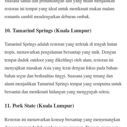
Suasana santai dan pemandangan laut yang indah menjadikan
restoran ini tempat yang ideal untuk menikmati makan malam
romantis sambil mendengarkan deburan ombak.
10. Tamarind Springs (Kuala Lumpur)
Tamarind Springs adalah restoran yang terletak di tengah hutan
tropis, menawarkan pengalaman bersantap yang unik. Dengan
tempat duduk outdoor yang dikelilingi oleh alam, restoran ini
menyajikan masakan Asia yang lezat dengan fokus pada bahan-
bahan segar dan berkualitas tinggi. Suasana yang tenang dan
alami menjadikan Tamarind Springs tempat yang sempurna untuk
bersantai dan menikmati hidangan yang menggugah selera.
11. Pork State (Kuala Lumpur)
Restoran ini menawarkan konsep bersantap yang menyenangkan