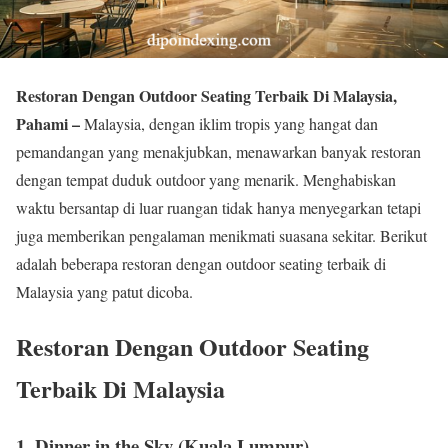
Restoran Dengan Outdoor Seating Terbaik Di Malaysia,
Pahami –
Malaysia, dengan iklim tropis yang hangat dan
pemandangan yang menakjubkan, menawarkan banyak restoran
dengan tempat duduk outdoor yang menarik. Menghabiskan
waktu bersantap di luar ruangan tidak hanya menyegarkan tetapi
juga memberikan pengalaman menikmati suasana sekitar. Berikut
adalah beberapa restoran dengan outdoor seating terbaik di
Malaysia yang patut dicoba.
Restoran Dengan Outdoor Seating
Terbaik Di Malaysia
1. Dinner in the Sky (Kuala Lumpur)