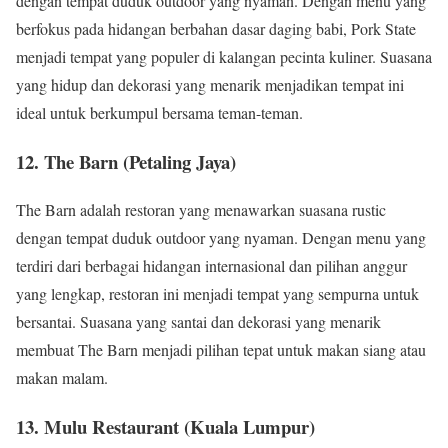
dengan tempat duduk outdoor yang nyaman. Dengan menu yang
berfokus pada hidangan berbahan dasar daging babi, Pork State
menjadi tempat yang populer di kalangan pecinta kuliner. Suasana
yang hidup dan dekorasi yang menarik menjadikan tempat ini
ideal untuk berkumpul bersama teman-teman.
12. The Barn (Petaling Jaya)
The Barn adalah restoran yang menawarkan suasana rustic
dengan tempat duduk outdoor yang nyaman. Dengan menu yang
terdiri dari berbagai hidangan internasional dan pilihan anggur
yang lengkap, restoran ini menjadi tempat yang sempurna untuk
bersantai. Suasana yang santai dan dekorasi yang menarik
membuat The Barn menjadi pilihan tepat untuk makan siang atau
makan malam.
13. Mulu Restaurant (Kuala Lumpur)