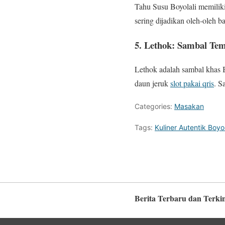
Tahu Susu Boyolali memiliki
sering dijadikan oleh-oleh b
5. Lethok: Sambal Te
Lethok adalah sambal khas B
daun jeruk
slot pakai qris
. S
Categories:
Masakan
Tags:
Kuliner Autentik Boyo
Berita Terbaru dan Terki