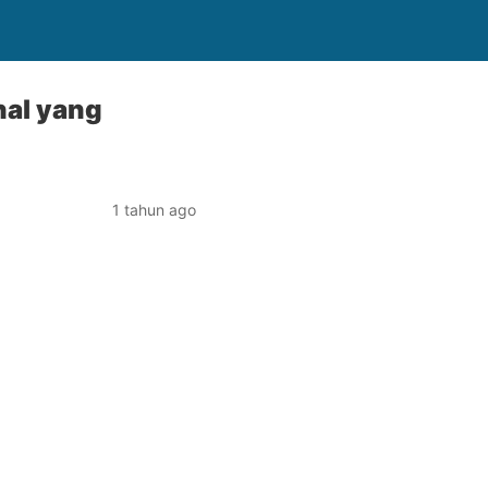
nal yang
1 tahun ago